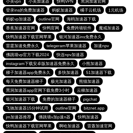
小美vpn
小美加速器
快鸭VPN
黑洞加速官网
登录ins的免费加速器
蚂蚁加速器
橘子云机场
1元机场
蚂蚁vp加速器
outline官网
海鸥加速器下载
香蕉加速器官网
快鸭官网
免费跨墙软件
魔戒加速器
快鸭加速器下载官网苹果
银河加速器ins免费永久
雷霆加速免费永久
telegeram苹果加速器
加速npv
佛跳墙vp官方下载2024
快连npv加速器
instagram下载安卓版加速器免费永久
小熊加速器
梯子加速器app免费永久
多快加速器
51加速器下载
每天免费加速器梯子
极光加速器
熊猫加速器
黑洞加速器app官网下载免费3小时
云梯加速器
银河加速器下载
免费的加速器梯子
pigchat
飞驰加速器15分钟试用
outline官网
bitznet.app
jm加速器推荐
佛跳墙v加p速n器
快鸭加速器
快鸭加速器下载官网苹果
啊哈加速器
雷轰加速官网