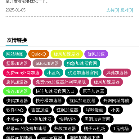
望开发者能够优化一下。
2025-01-05
支持
[0]
反对
[0]
友情链接
网站地图
QuickQ
旋风加速度器
旋风加速
坚果加速器
tiktok加速器
狗急加速器官网
免费vqn外网加速
小蓝鸟
优途加速器官网
风驰加速器
旋风加速器
免费vps加速器外网苹果版
旋风加速度器
快连加速器
快连加速器官网入口
原子加速器
快鸭加速器
快柠檬加速器
旋风加速度器
外网网址导航
软件中心
雷霆加速
狂飙加速器
哔咔漫画
小美
小美vpn
小美加速器
快鸭VPN
黑洞加速官网
登录ins的免费加速器
蚂蚁加速器
橘子云机场
1元机场
蚂蚁vp加速器
outline官网
海鸥加速器下载