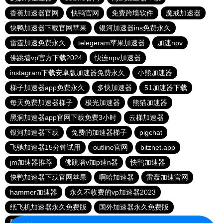
香蕉加速器官网
快鸭官网
免费跨墙软件
魔戒加速器
快鸭加速器下载官网苹果
银河加速器ins免费永久
雷霆加速免费永久
telegeram苹果加速器
加速npv
佛跳墙vp官方下载2024
快连npv加速器
instagram下载安卓版加速器免费永久
小熊加速器
梯子加速器app免费永久
多快加速器
51加速器下载
每天免费加速器梯子
极光加速器
熊猫加速器
黑洞加速器app官网下载免费3小时
云梯加速器
银河加速器下载
免费的加速器梯子
pigchat
飞驰加速器15分钟试用
outline官网
bitznet.app
jm加速器推荐
佛跳墙v加p速n器
快鸭加速器
快鸭加速器下载官网苹果
啊哈加速器
雷轰加速官网
hammer加速器
永久不收费的vp加速器2023
纸飞机加速器永久免费版
国外加速器永久免费版
酷通加速器
快鸭app加速器下载安卓
白鲸加速器